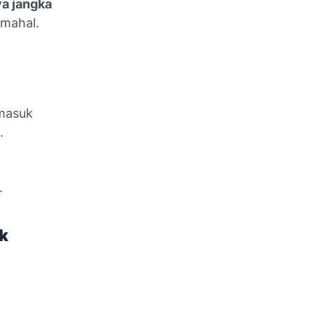
a jangka
 mahal.
rmasuk
.
.
k