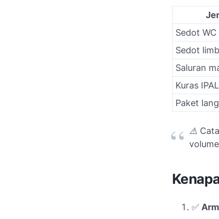
Je
Sedot WC
Sedot limb
Saluran m
Kuras IPAL
Paket lan
⚠️
Cata
volume
Kenapa
✅
Arm