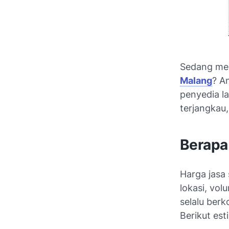
Sedang men
Malang
? A
penyedia l
terjangkau
Berapa
Harga jasa
lokasi, vo
selalu ber
Berikut est