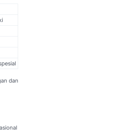
ki
pesial
gan dan
asional