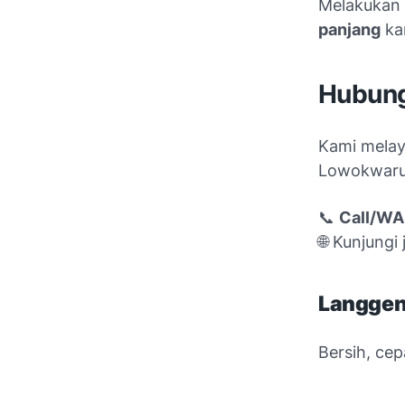
Melakukan 
panjang
kar
Hubung
Kami melay
Lowokwaru,
📞
Call/WA
🌐 Kunjungi
Langgen
Bersih, cep