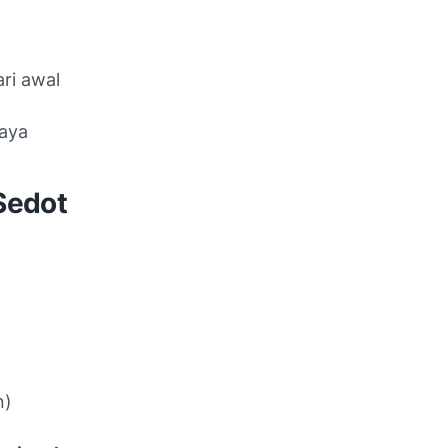
ari awal
Raya
Sedot
n)