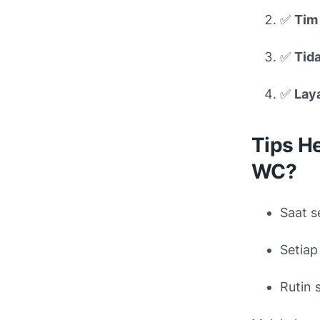
✅
Tim
✅
Tid
✅
Lay
Tips H
WC?
Saat s
Setiap
Rutin 