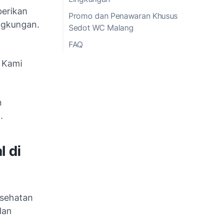
erikan
Promo dan Penawaran Khusus
ngkungan.
Sedot WC Malang
FAQ
 Kami
n
.
l di
esehatan
dan