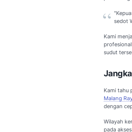
"Kepua
sedot 
Kami menja
profesiona
sudut ters
Jangka
Kami tahu 
Malang Ra
dengan cep
Wilayah ke
pada akses