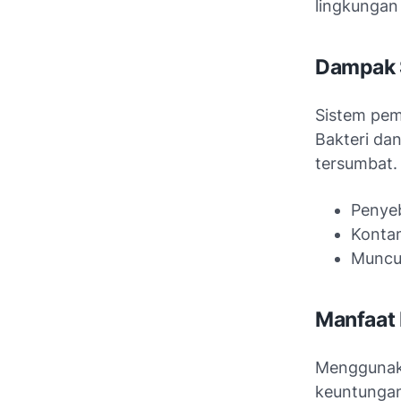
lingkungan 
Dampak S
Sistem pem
Bakteri da
tersumbat.
Penyeb
Kontam
Muncu
Manfaat 
Mengguna
keuntungan