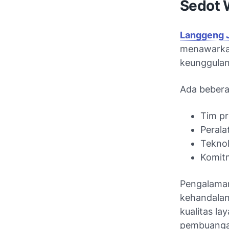
Sedot
Langgeng 
menawarkan
keunggulan
Ada bebera
Tim pr
Perala
Tekno
Komit
Pengalama
kehandalan
kualitas la
pembuanga