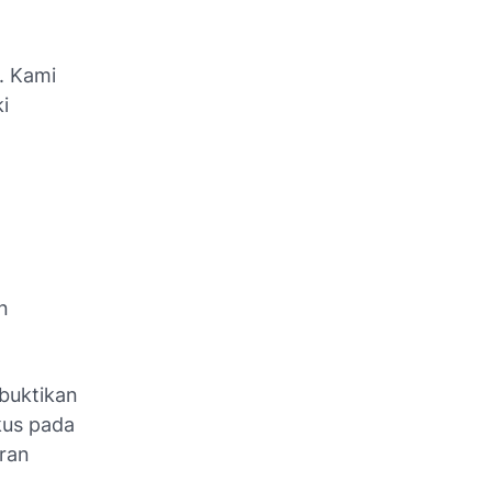
. Kami
i
n
buktikan
okus pada
uran