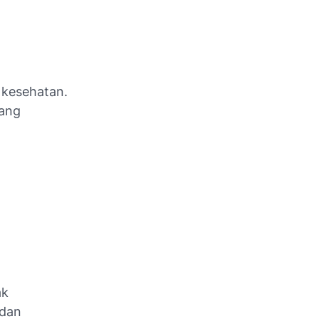
 kesehatan.
yang
ak
 dan