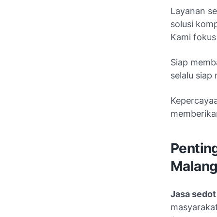
Layanan se
solusi kom
Kami fokus 
Siap memba
selalu siap
Kepercayaa
memberik
Pentin
Malan
Jasa sedo
masyarakat