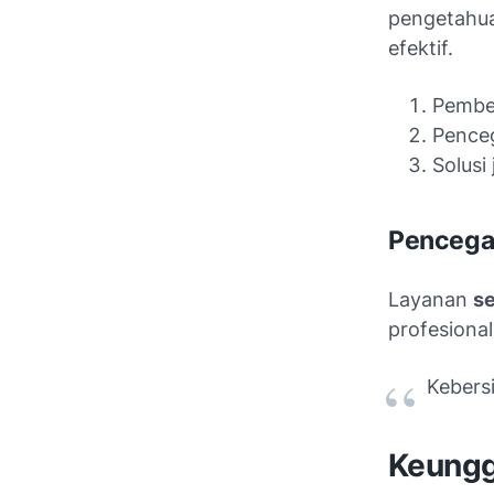
pengetahua
efektif.
Pembe
Penceg
Solusi
Pencega
Layanan
s
profesiona
Kebers
Keungg