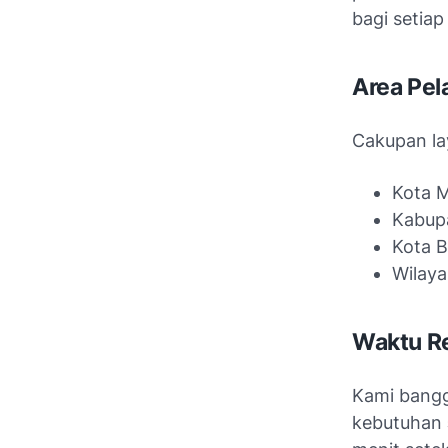
bagi setia
Area Pe
Cakupan la
Kota 
Kabup
Kota B
Wilaya
Waktu R
Kami bangg
kebutuhan